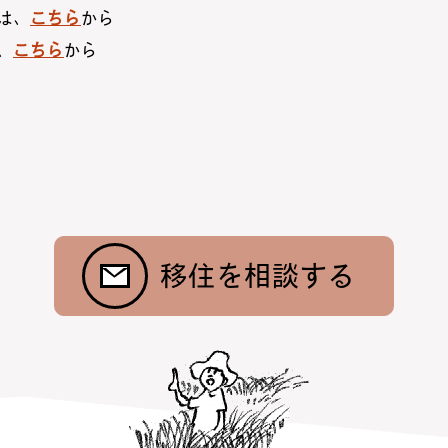
は、
こちら
から
、
こちら
から
移住を相談する