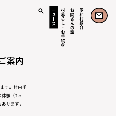
ニュース
村暮らし・お手続き
お隣さんの話
昭和村紹介
ご案内
します。村内手
の体験（15
もあります。