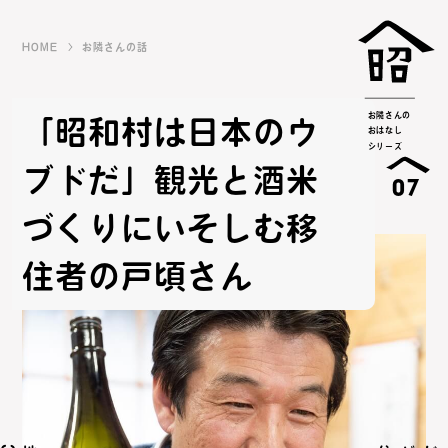
HOME
お隣さんの話
お隣さんの
「昭和村は日本のウ
おはなし
シリーズ
ブドだ」観光と酒米
07
づくりにいそしむ移
住者の戸頃さん