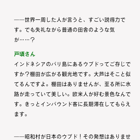
――世界一周した人が言うと、すごい説得力で
す。でも失礼ながら普通の田舎のような気
が……？
戸頃さん
インドネシアのバリ島にあるウブドってご存じで
すか？棚田が広がる観光地です。大芦はそこと似
てるんですよ。棚田はありませんが、至る所に水
路が走っていて美しい。欧米人が好む景色なんで
お問合わせ
ニュース
村暮らし・お手続き
お隣さんの話
昭和村紹介
トップ
す。きっとインバウンド客に長期滞在してもらえ
ます。
――昭和村が日本のウブド！その発想はありませ