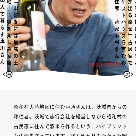
ん
「
山
好
き
に
は
最
高
の
土
地
！
」
猟
を
楽
し
み
家
族
3
人
で
暮
ら
す
玉
川
さ
ん
2022 03 31
前
次
昭和村大芦地区に住む戸頃さんは、茨城県からの
移住者。茨城で旅行会社を経営しながら昭和村の
古民家に住んで酒米を作るという、ハイブリッド