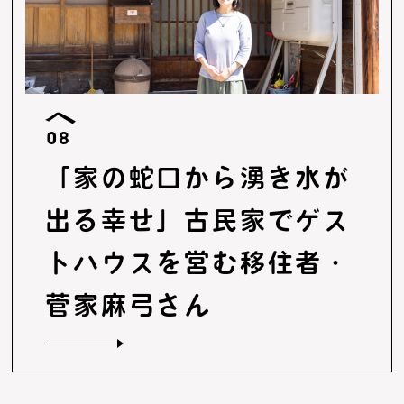
08
「家の蛇口から湧き水が
出る幸せ」古民家でゲス
トハウスを営む移住者・
菅家麻弓さん