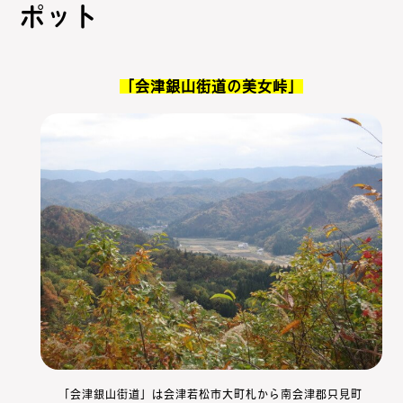
ポット
「会津銀山街道の美女峠」
「会津銀山街道」は会津若松市大町札から南会津郡只見町