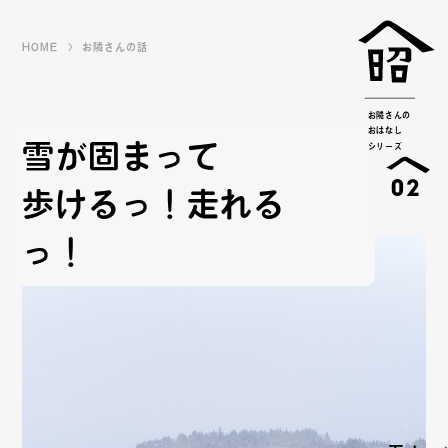
HOME
お隣さんの話
お隣さんの
おはなし
雪が固まって
シリーズ
02
歩けるっ！走れる
っ！