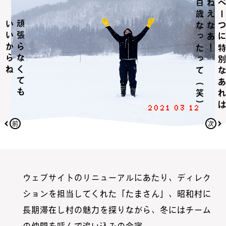
百歳なったって（笑）
！
べ
ー
つ
に
特
別
な
あ
れ
は
ね
え
な
あ
いいからね
頑張らなくても
2021 03 12
前
次
ウェブサイトのリニューアルにあたり、ディレク
ションを担当してくれた「たまさん」、昭和村に
長期滞在し村の魅力を探りながら、冬にはチーム