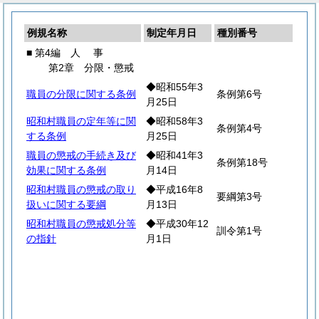
例規名称
制定年月日
種別番号
■ 第4編
人
事
第2章 分限・懲戒
◆昭和55年3
職員の分限に関する条例
条例第6号
月25日
昭和村職員の定年等に関
◆昭和58年3
条例第4号
する条例
月25日
職員の懲戒の手続き及び
◆昭和41年3
条例第18号
効果に関する条例
月14日
昭和村職員の懲戒の取り
◆平成16年8
要綱第3号
扱いに関する要綱
月13日
昭和村職員の懲戒処分等
◆平成30年12
訓令第1号
の指針
月1日