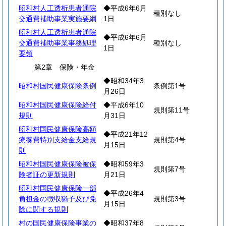
昭和村人工透析患者通院
◆平成6年6月
種別なし
交通費補助事業実施要綱
1日
昭和村人工透析患者通院
◆平成6年6月
交通費補助事業事務処理
種別なし
1日
要領
第2章 保険・年金
◆昭和34年3
昭和村国民健康保険条例
条例第1号
月26日
昭和村国民健康保険給付
◆平成6年10
規則第11号
規則
月31日
昭和村国民健康保険高額
◆平成21年12
療養費特別支給金支給規
規則第4号
月15日
則
昭和村国民健康保険被保
◆昭和59年3
規則第7号
険者証の更新規則
月21日
昭和村国民健康保険一部
◆平成26年4
負担金の徴収猶予及び免
規則第3号
月15日
除に関する規則
村の国民健康保険事業の
◆昭和37年8