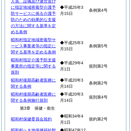
人員、設備及び運営並び
に指定地域密着型介護予
◆平成25年3
条例第4号
防サービスに係る介護予
月15日
防のための効果的な支援
の方法に関する基準を定
める条例
昭和村指定地域密着型サ
◆平成25年3
ービス事業者等の指定に
条例第5号
月15日
関する基準を定める条例
昭和村指定介護予防支援
◆平成29年4
事業所の指定等に関する
規則第2号
月1日
規則
昭和村後期高齢者医療に
◆平成20年3
条例第2号
関する条例
月14日
昭和村後期高齢者医療に
◆平成20年3
規則第4号
関する条例施行規則
月14日
第3章 保健・衛生
◆昭和34年4
昭和村保健委員会規約
規約第2号
月1日
昭和村へき地保健福祉館
◆昭和47年12