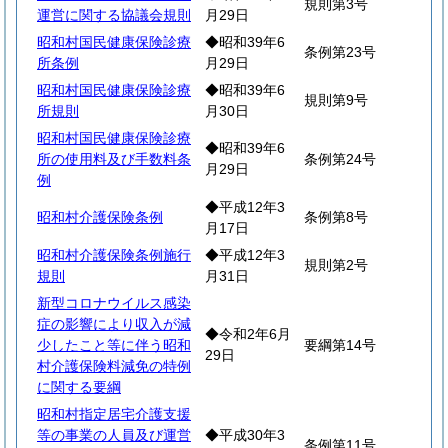
規則第3号
運営に関する協議会規則
月29日
昭和村国民健康保険診療
◆昭和39年6
条例第23号
所条例
月29日
昭和村国民健康保険診療
◆昭和39年6
規則第9号
所規則
月30日
昭和村国民健康保険診療
◆昭和39年6
所の使用料及び手数料条
条例第24号
月29日
例
◆平成12年3
昭和村介護保険条例
条例第8号
月17日
昭和村介護保険条例施行
◆平成12年3
規則第2号
規則
月31日
新型コロナウイルス感染
症の影響により収入が減
◆令和2年6月
少したこと等に伴う昭和
要綱第14号
29日
村介護保険料減免の特例
に関する要綱
昭和村指定居宅介護支援
等の事業の人員及び運営
◆平成30年3
条例第11号