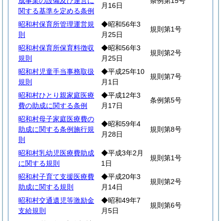
成事業の設備及び運営に
条例第15号
月16日
関する基準を定める条例
昭和村保育所管理運営規
◆昭和56年3
規則第1号
則
月25日
昭和村保育所保育料徴収
◆昭和56年3
規則第2号
規則
月25日
昭和村児童手当事務取扱
◆平成25年10
規則第7号
規則
月1日
昭和村ひとり親家庭医療
◆平成12年3
条例第5号
費の助成に関する条例
月17日
昭和村母子家庭医療費の
◆昭和59年4
助成に関する条例施行規
規則第8号
月28日
則
昭和村乳幼児医療費助成
◆平成3年2月
規則第1号
に関する規則
1日
昭和村子育て支援医療費
◆平成20年3
規則第2号
助成に関する規則
月14日
昭和村交通遺児等激励金
◆昭和49年7
規則第6号
支給規則
月5日