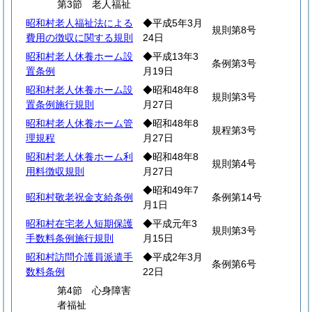
第3節 老人福祉
昭和村老人福祉法による
◆平成5年3月
規則第8号
費用の徴収に関する規則
24日
昭和村老人休養ホーム設
◆平成13年3
条例第3号
置条例
月19日
昭和村老人休養ホーム設
◆昭和48年8
規則第3号
置条例施行規則
月27日
昭和村老人休養ホーム管
◆昭和48年8
規程第3号
理規程
月27日
昭和村老人休養ホーム利
◆昭和48年8
規則第4号
用料徴収規則
月27日
◆昭和49年7
昭和村敬老祝金支給条例
条例第14号
月1日
昭和村在宅老人短期保護
◆平成元年3
規則第3号
手数料条例施行規則
月15日
昭和村訪問介護員派遣手
◆平成2年3月
条例第6号
数料条例
22日
第4節 心身障害
者福祉