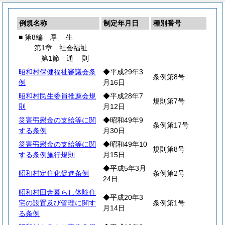
例規名称
制定年月日
種別番号
■ 第8編
厚
生
第1章 社会福祉
第1節
通
則
昭和村保健福祉審議会条
◆平成29年3
条例第8号
例
月16日
昭和村民生委員推薦会規
◆平成28年7
規則第7号
則
月12日
災害弔慰金の支給等に関
◆昭和49年9
条例第17号
する条例
月30日
災害弔慰金の支給等に関
◆昭和49年10
規則第8号
する条例施行規則
月15日
◆平成5年3月
昭和村定住化促進条例
条例第2号
24日
昭和村田舎暮らし体験住
◆平成20年3
宅の設置及び管理に関す
条例第1号
月14日
る条例