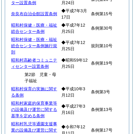
ター設置条例
月24日
◆平成7年3月
奈良布自治会館設置条例
条例第15号
17日
昭和村保健・医療・福祉
◆平成7年12
条例第30号
総合センター条例
月25日
昭和村保健・医療・福祉
◆平成7年12
総合センター条例施行規
規則第10号
月25日
則
昭和村高齢者コミュニテ
◆昭和59年12
条例第19号
ィセンター設置条例
月25日
第2節 児童・母
子福祉
昭和村保育の実施に関す
◆平成10年3
条例第3号
る条例
月12日
昭和村家庭的保育事業等
◆平成27年3
の設備及び運営に関する
条例第13号
月16日
基準を定める条例
昭和村乳児等通園支援事
◆令和7年12
業の設備及び運営に関す
条例第17号
月11日