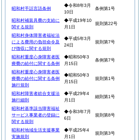
◆令和8年3月
昭和村手話言語条例
条例第1号
10日
昭和村補装具費の支給に
◆平成19年10
規則第22号
関する規則
月1日
昭和村身体障害者福祉法
◆平成5年3月
による費用の負担命令及
規則第7号
24日
び徴収に関する規則
昭和村重度心身障害者医
◆昭和50年3
条例第7号
療費の給付に関する条例
月15日
昭和村重度心身障害者医
◆昭和50年3
療費の給付に関する条例
規則第1号
月15日
施行規則
昭和村障害者総合支援法
◆平成29年4
細則第1号
施行細則
月1日
昭和村基準該当障害福祉
◆令和3年7月
サービス事業者の登録に
規則第8号
6日
関する規則
昭和村地域生活支援事業
◆平成25年4
規則第3号
実施規則
月1日