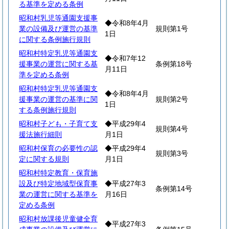
る基準を定める条例
昭和村乳児等通園支援事
◆令和8年4月
業の設備及び運営の基準
規則第1号
1日
に関する条例施行規則
昭和村特定乳児等通園支
◆令和7年12
援事業の運営に関する基
条例第18号
月11日
準を定める条例
昭和村特定乳児等通園支
◆令和8年4月
援事業の運営の基準に関
規則第2号
1日
する条例施行規則
昭和村子ども・子育て支
◆平成29年4
規則第4号
援法施行細則
月1日
昭和村保育の必要性の認
◆平成29年4
規則第3号
定に関する規則
月1日
昭和村特定教育・保育施
設及び特定地域型保育事
◆平成27年3
条例第14号
業の運営に関する基準を
月16日
定める条例
昭和村放課後児童健全育
◆平成27年3