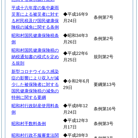
平成十六年度の集中豪雨
災害による被災者に対す
◆平成16年9
条例第7号
る村民税及び国民健康保
月24日
険税の減免に関する条例
昭和村国民健康保険税条
◆昭和34年3
条例第2号
例
月26日
昭和村国民健康保険税の
◆平成22年6
納税通知書の様式を定め
規則第2号
月25日
る規則
新型コロナウイルス感染
症の影響により収入が減
◆令和2年6月
少した被保険者に対する
要綱第13号
29日
国民健康保険税の減免の
特例に関する要綱
昭和村行政財産使用料条
◆平成8年12
条例第16号
例
月24日
◆平成12年3
昭和村手数料条例
条例第3号
月17日
昭和村行政不服審査法関
◆平成28年3