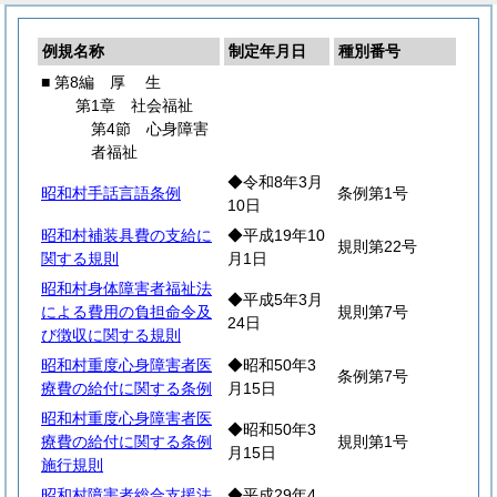
例規名称
制定年月日
種別番号
■ 第8編
厚
生
第1章 社会福祉
第4節 心身障害
者福祉
◆令和8年3月
昭和村手話言語条例
条例第1号
10日
昭和村補装具費の支給に
◆平成19年10
規則第22号
関する規則
月1日
昭和村身体障害者福祉法
◆平成5年3月
による費用の負担命令及
規則第7号
24日
び徴収に関する規則
昭和村重度心身障害者医
◆昭和50年3
条例第7号
療費の給付に関する条例
月15日
昭和村重度心身障害者医
◆昭和50年3
療費の給付に関する条例
規則第1号
月15日
施行規則
昭和村障害者総合支援法
◆平成29年4